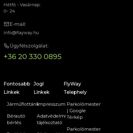
Hétfő - Vasárnap:
0- 24
E-mail:
info@flayway.hu
Ügyfélszolgálat:
+36 20 330 0895
Fontosabb
Jogi
FlyWay
Linkek
Linkek
Telephely
Járműflottánk
Impresszum
Parkolómester
| Google
Bérautó
Adatvédelmi
Térkép
bérlés
tájékoztató
Parkolómester