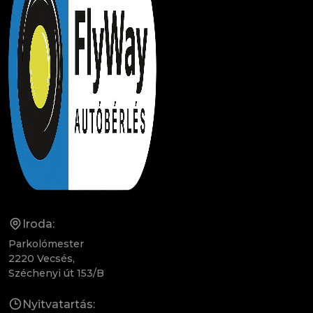
Iroda:
Parkolómester
2220 Vecsés,
Széchenyi út 153/B
Nyitvatartás: