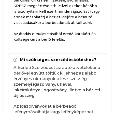
parkolási díj ki nem fizetése, gyorshajtás,
KRESZ megsértése stb. Mivel ezeket később
is bizonyítani kell ezért minden igazolást (vagy
annak másolatát) a bérlet idejére a bérautó
visszaadásakor a bérbeadónak át kell adni.
Az átadás elmulasztásából eredő károkért és
költségekért a bérlő felelős.
Mi szükséges szerződéskötéshez?
A Bérleti Szerződést az autó átvételekor a
bérlővel együtt töltjük ki, ehhez az alábbi
érvényes okmányokra lesz szükség:
személyi igazolvány, útlevél,
lakcímkártya, jogosítvány. Illetve a bérleti
díj összeg.
Az igazolványokat a bérbeadó
lefénymásolhatja vagy lefényképezheti.