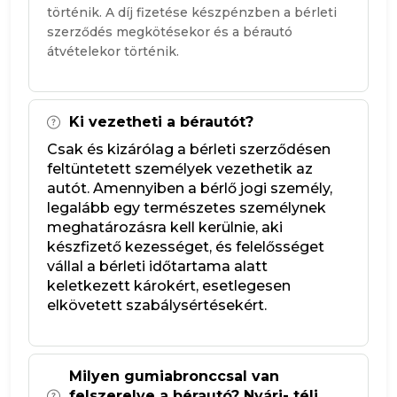
történik. A díj fizetése készpénzben a bérleti
szerződés megkötésekor és a bérautó
átvételekor történik.
Ki vezetheti a bérautót?
Csak és kizárólag a bérleti szerződésen
feltüntetett személyek vezethetik az
autót. Amennyiben a bérlő jogi személy,
legalább egy természetes személynek
meghatározásra kell kerülnie, aki
készfizető kezességet, és felelősséget
vállal a bérleti időtartama alatt
keletkezett károkért, esetlegesen
elkövetett szabálysértésekért.
Milyen gumiabronccsal van
felszerelve a bérautó? Nyári- téli