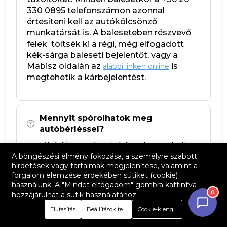
330 0895 telefonszámon azonnal
értesíteni kell az autókölcsönző
munkatársát is. A baleseteben részvevő
felek töltsék ki a régi, még elfogadott
kék-sárga baleseti bejelentőt, vagy a
Mabisz oldalán az
is
alábbi linken online
megtehetik a kárbejelentést.
Mennyit spórolhatok meg
autóbérléssel?
Autóbérlés esetén a bérlőnek nem kell
A böngészési élmény fokozása, a személyre szabott
személyautót vásárolnia, így megspórolja
hirdetések vagy tartalmak megjelenítése, valamint a
az alábbi költségeket:
forgalom elemzése érdekében sütiket (cookie)
használunk. A "Mindet elfogadom" gombra kattintva
gépjármű átírási díj
➤
0
hozzájárulhat a sütik használatához.
eredetvizsgálati díj
➤
Elutasítás
Beállítások testreszabása
Cookie-k engedélyezése
az autóra kötelező biztosítás
➤
súlyadó, gépjárműadó
➤