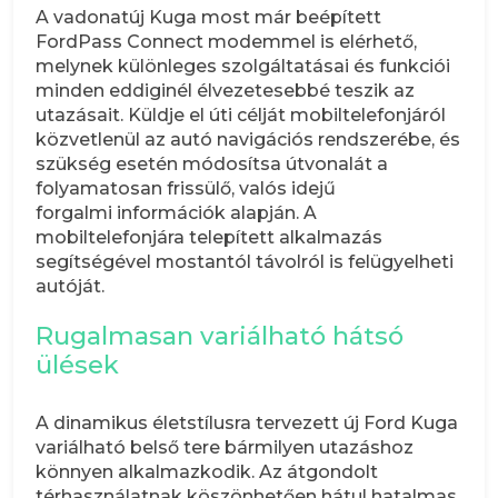
A vadonatúj Kuga most már beépített
FordPass Connect modemmel is elérhető,
melynek különleges szolgáltatásai és funkciói
minden eddiginél élvezetesebbé teszik az
utazásait. Küldje el úti célját mobiltelefonjáról
közvetlenül az autó navigációs rendszerébe, és
szükség esetén módosítsa útvonalát a
folyamatosan frissülő, valós idejű
forgalmi információk alapján. A
mobiltelefonjára telepített alkalmazás
segítségével mostantól távolról is felügyelheti
autóját.
Rugalmasan variálható hátsó
ülések
A dinamikus életstílusra tervezett új Ford Kuga
variálható belső tere bármilyen utazáshoz
könnyen alkalmazkodik. Az átgondolt
térhasználatnak köszönhetően hátul hatalmas,