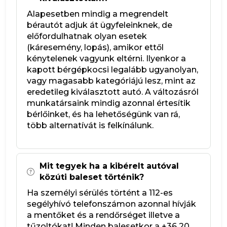
Alapesetben mindig a megrendelt
bérautót adjuk át ügyfeleinknek, de
előfordulhatnak olyan esetek
(káresemény, lopás), amikor ettől
kénytelenek vagyunk eltérni. Ilyenkor a
kapott bérgépkocsi legalább ugyanolyan,
vagy magasabb kategóriájú lesz, mint az
eredetileg kiválasztott autó. A változásról
munkatársaink mindig azonnal értesítik
bérlőinket, és ha lehetőségünk van rá,
több alternatívát is felkínálunk.
Mit tegyek ha a kibérelt autóval
közúti baleset történik?
Ha személyi sérülés történt a 112-es
segélyhívó telefonszámon azonnal hívják
a mentőket és a rendőrséget illetve a
tűzoltókat! Minden balesetkor a +36 20