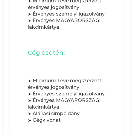
Minimum 1 éve megszerzett,
➤
érvényes jogosítvány
Érvényes személyi igazolvány
➤
Érvényes MAGYARORSZÁGI
➤
lakcímkártya
Cég esetén:
Minimum 1 éve megszerzett,
➤
érvényes jogosítvány
Érvényes személyi igazolvány
➤
Érvényes MAGYARORSZÁGI
➤
lakcímkártya
Aláírási címpéldány
➤
Cégkivonat
➤