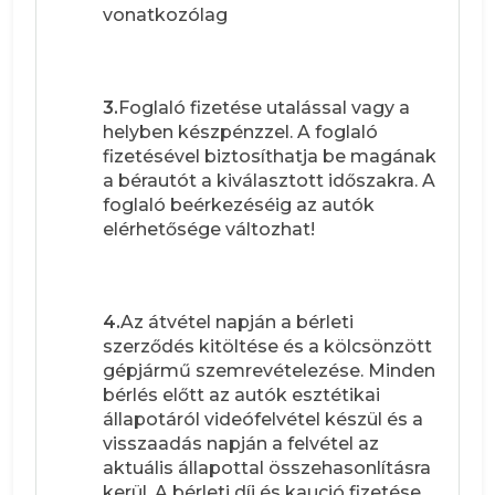
vonatkozólag
3.
Foglaló fizetése utalással vagy a
helyben készpénzzel. A foglaló
fizetésével biztosíthatja be magának
a bérautót a kiválasztott időszakra. A
foglaló beérkezéséig az autók
elérhetősége változhat!
4.
Az átvétel napján a bérleti
szerződés kitöltése és a kölcsönzött
gépjármű szemrevételezése. Minden
bérlés előtt az autók esztétikai
állapotáról videófelvétel készül és a
visszaadás napján a felvétel az
aktuális állapottal összehasonlításra
kerül. A bérleti díj és kaució fizetése