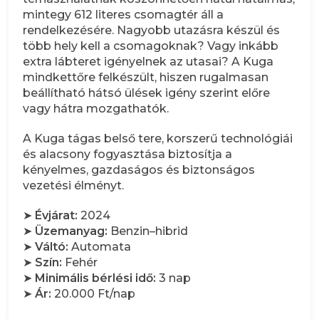
mintegy 612 literes csomagtér áll a
rendelkezésére. Nagyobb utazásra készül és
több hely kell a csomagoknak? Vagy inkább
extra lábteret igényelnek az utasai? A Kuga
mindkettőre felkészült, hiszen rugalmasan
beállítható hátsó ülések igény szerint előre
vagy hátra mozgathatók.
A Kuga tágas belső tere, korszerű technológiái
és alacsony fogyasztása biztosítja a
kényelmes, gazdaságos és biztonságos
vezetési élményt.
➤
Évjárat:
2024
➤
Üzemanyag:
Benzin–hibrid
➤
Váltó:
Automata
➤
Szín:
Fehér
➤
Minimális bérlési idő:
3 nap
➤
Ár:
20.000 Ft/nap