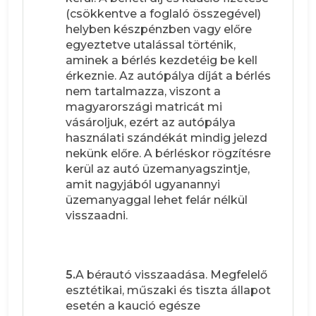
(csökkentve a foglaló összegével)
helyben készpénzben vagy előre
egyeztetve utalással történik,
aminek a bérlés kezdetéig be kell
érkeznie. Az autópálya díját a bérlés
nem tartalmazza, viszont a
magyarországi matricát mi
vásároljuk, ezért az autópálya
használati szándékát mindig jelezd
nekünk előre. A bérléskor rögzítésre
kerül az autó üzemanyagszintje,
amit nagyjából ugyanannyi
üzemanyaggal lehet felár nélkül
visszaadni.
5.
A bérautó visszaadása. Megfelelő
esztétikai, műszaki és tiszta állapot
esetén a kaució egésze