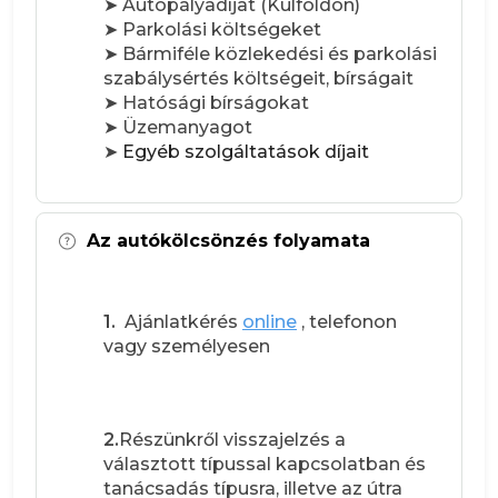
➤ Autópályadíjat (Külföldön)
➤ Parkolási költségeket
➤ Bármiféle közlekedési és parkolási
szabálysértés költségeit, bírságait
➤ Hatósági bírságokat
➤ Üzemanyagot
➤
Egyéb szolgáltatások díjait
Az autókölcsönzés folyamata
1.
Ajánlatkérés
online
, telefonon
vagy személyesen
2.
Részünkről visszajelzés a
választott típussal kapcsolatban és
tanácsadás típusra, illetve az útra