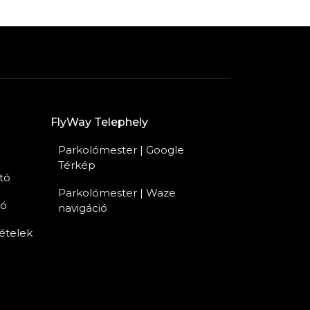
FlyWay Telephely
Parkolómester | Google
Térkép
tó
Parkolómester | Waze
tó
navigáció
tételek