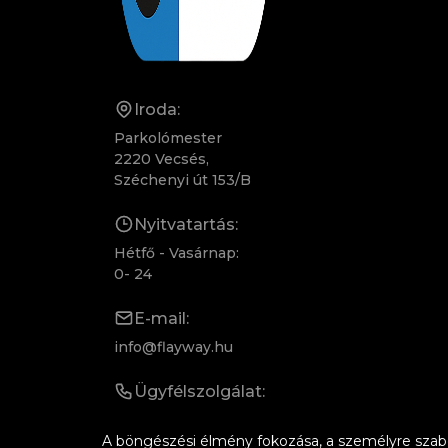
Iroda:
Parkolómester
2220 Vecsés,
Széchenyi út 153/B
Nyitvatartás:
Hétfő - Vasárnap:
0- 24
E-mail:
info@flayway.hu
Ügyfélszolgálat:
+36 20 330 0895
A böngészési élmény fokozása, a személyre szabo