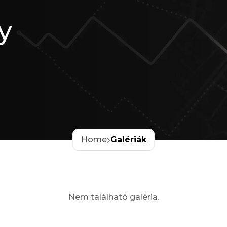
y
Home
Galériák
Nem található galéria.