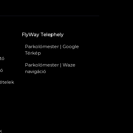
FlyWay Telephely
Parkolómester | Google
Térkép
tó
Parkolómester | Waze
tó
navigáció
tételek
k