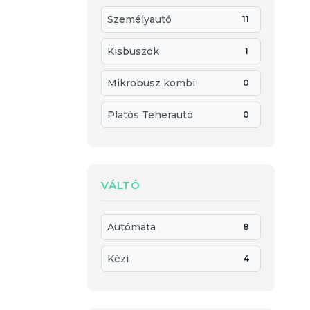
Személyautó
11
Kisbuszok
1
Mikrobusz kombi
0
Platós Teherautó
0
VÁLTÓ
Autómata
8
Kézi
4