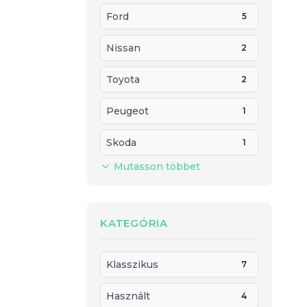
Ford
5
Nissan
2
Toyota
2
Peugeot
1
Skoda
1
Mutasson többet
KATEGÓRIA
Klasszikus
7
Használt
4