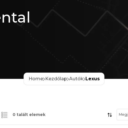
ntal
Home
Kezdőlap
Autók
Lexus
0 talált elemek
Megj