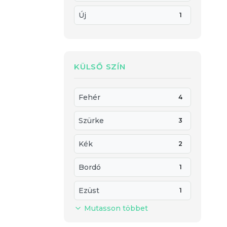
Új
1
KÜLSŐ SZÍN
Fehér
4
Szürke
3
Kék
2
Bordó
1
Ezüst
1
Mutasson többet