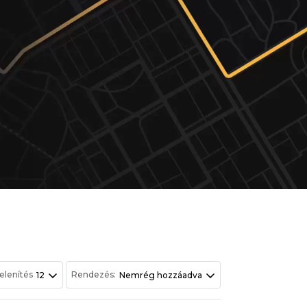
elenítés
Rendezés:
12
Nemrég hozzáadva