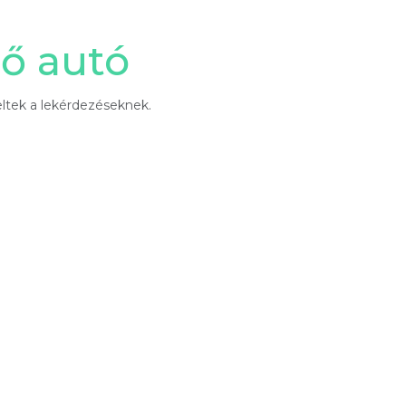
tő autó
ltek a lekérdezéseknek.