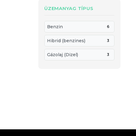
ÜZEMANYAG TÍPUS
Benzin
6
Hibrid (benzines)
3
Gázolaj (Dizel)
3