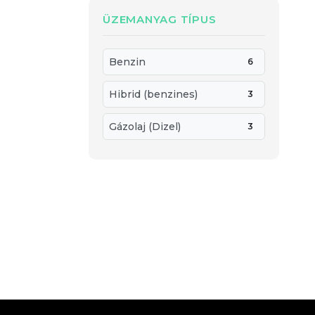
ÜZEMANYAG TÍPUS
Benzin
6
Hibrid (benzines)
3
Gázolaj (Dizel)
3