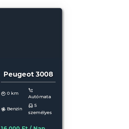
Peugeot 3008
0 km
Autómata
5
Benzin
személyes
16.000 Ft / Nap