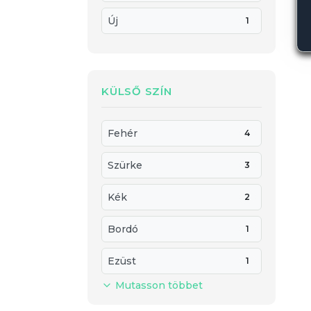
Új
1
KÜLSŐ SZÍN
Fehér
4
Szürke
3
Kék
2
Bordó
1
Ezüst
1
Mutasson többet