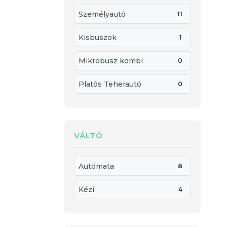
Személyautó
11
Kisbuszok
1
Mikrobusz kombi
0
Platós Teherautó
0
VÁLTÓ
Autómata
8
Kézi
4