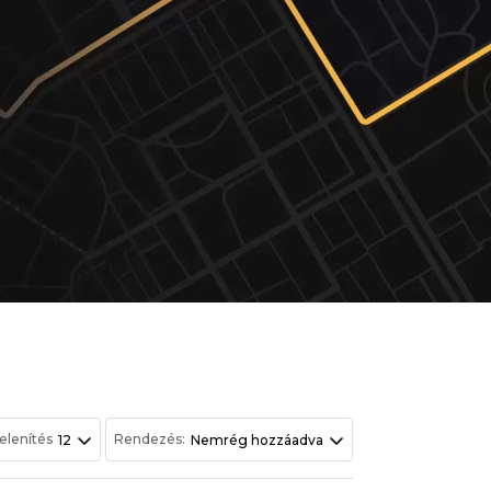
elenítés
Rendezés:
12
Nemrég hozzáadva