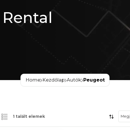
 Rental
Home
Kezdőlap
Autók
Peugeot
1 talált elemek
Megj