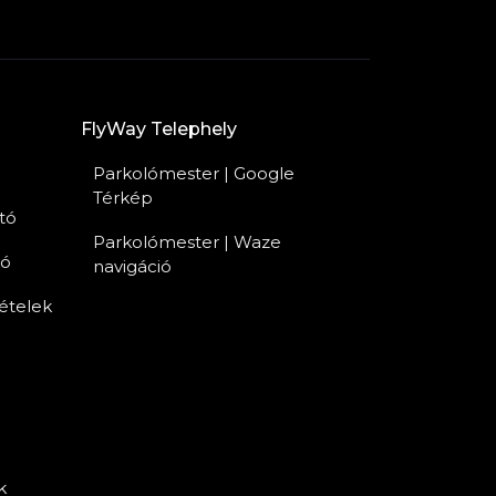
FlyWay Telephely
Parkolómester | Google
Térkép
tó
Parkolómester | Waze
tó
navigáció
tételek
k