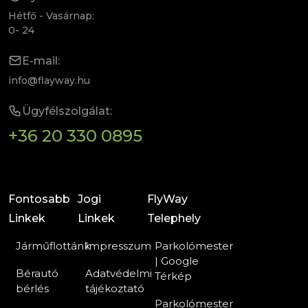
Hétfő - Vasárnap:
0- 24
E-mail:
info@flayway.hu
Ügyfélszolgálat:
+36 20 330 0895
Fontosabb
Jogi
FlyWay
Linkek
Linkek
Telephely
Járműflottánk
Impresszum
Parkolómester
| Google
Bérautó
Adatvédelmi
Térkép
bérlés
tájékoztató
Parkolómester