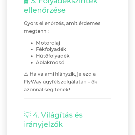
🛢️ 3. Folyadékszintek
ellenőrzése
Gyors ellenőrzés, amit érdemes
megtenni:
Motorolaj
Fékfolyadék
Hűtőfolyadék
Ablakmosó
⚠️ Ha valami hiányzik, jelezd a
FlyWay ügyfélszolgálatán – ők
azonnal segítenek!
💡 4. Világítás és
irányjelzők