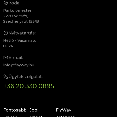
Iroda:
Parkolómester
2220 Vecsés,
Széchenyi út 153/B
Nyitvatartás:
Hétfő - Vasárnap:
0- 24
E-mail:
info@flayway.hu
Ügyfélszolgálat:
+36 20 330 0895
Fontosabb
Jogi
FlyWay