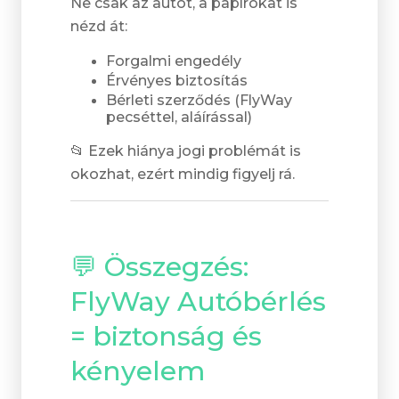
Ne csak az autót, a papírokat is
nézd át:
Forgalmi engedély
Érvényes biztosítás
Bérleti szerződés (FlyWay
pecséttel, aláírással)
📂 Ezek hiánya jogi problémát is
okozhat, ezért mindig figyelj rá.
💬 Összegzés:
FlyWay Autóbérlés
= biztonság és
kényelem