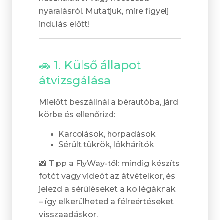
nyaralásról. Mutatjuk, mire figyelj
indulás előtt!
🚗 1. Külső állapot
átvizsgálása
Mielőtt beszállnál a bérautóba, járd
körbe és ellenőrizd:
Karcolások, horpadások
Sérült tükrök, lökhárítók
📸 Tipp a FlyWay-től: mindig készíts
fotót vagy videót az átvételkor, és
jelezd a sérüléseket a kollégáknak
– így elkerülheted a félreértéseket
visszaadáskor.