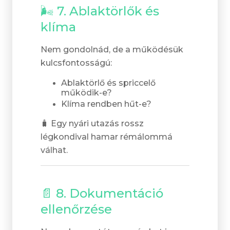
🌬️ 7. Ablaktörlők és
klíma
Nem gondolnád, de a működésük
kulcsfontosságú:
Ablaktörlő és spriccelő
működik-e?
Klíma rendben hűt-e?
🧳 Egy nyári utazás rossz
légkondival hamar rémálommá
válhat.
📄 8. Dokumentáció
ellenőrzése