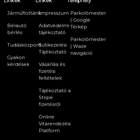
Linkek
Linkek
Telephely
Járműflottánk
Impresszum
Parkolómester
| Google
Bérautó
Adatvédelmi
Térkép
bérlés
tájékoztató
Parkolómester
Tudásközpont
Sütikezelési
| Waze
Tájékoztató
navigáció
Gyakori
kérdések
Vásárlási és
fizetési
feltételek
Tájékoztató a
Stripe
fizetésről
Online
Vitarendezési
Platform