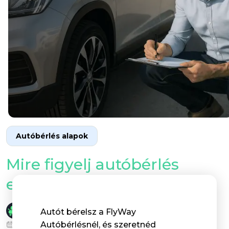
Autóbérlés alapok
Mire figyelj autóbérlés
előtt?
Varga Jácint
Autót bérelsz a FlyWay
2025-09-12
Autóbérlésnél, és szeretnéd
476 megtekintés