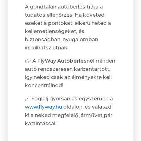
A gondtalan autóbérlés titka a
tudatos ellenőrzés. Ha követed
ezeket a pontokat, elkerülheted a
kellemetlenségeket, és
biztonságban, nyugalomban
indulhatsz útnak.
👉 A
FlyWay Autóbérlésnél
minden
autó rendszeresen karbantartott,
így neked csak az élményekre kell
koncentrálnod!
🔗 Foglalj gyorsan és egyszerűen a
www.flyway.hu
oldalon, és válaszd
ki a neked megfelelő járművet pár
kattintással!