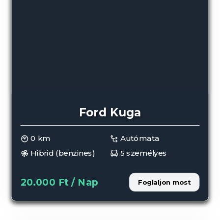
Ford Kuga
0 km
Autómata
Hibrid (benzines)
5 személyes
20.000 Ft / Nap
Foglaljon most