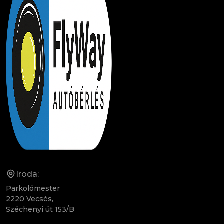
Iroda:
Parkolómester
2220 Vecsés,
Széchenyi út 153/B