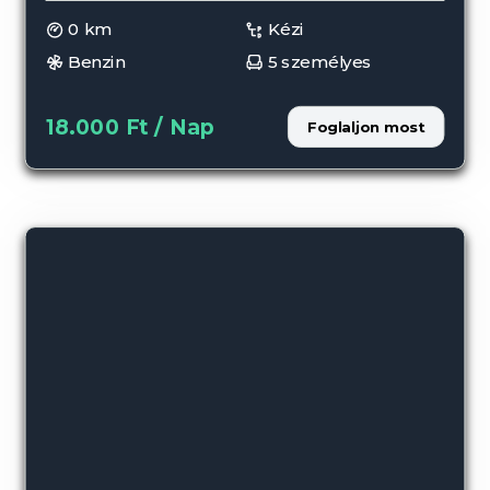
0 km
Kézi
Benzin
5 személyes
18.000 Ft / Nap
Foglaljon most