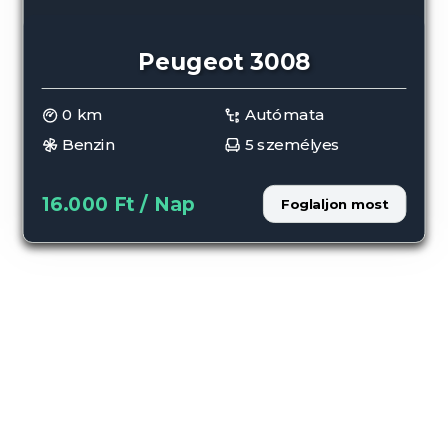
Peugeot 3008
0 km
Autómata
Benzin
5 személyes
16.000 Ft / Nap
Foglaljon most