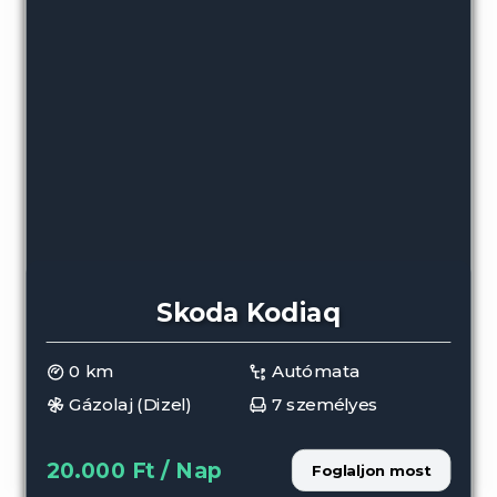
Skoda Kodiaq
0 km
Autómata
Gázolaj (Dizel)
7 személyes
20.000 Ft / Nap
Foglaljon most