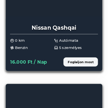
Nissan Qashqai
0 km
Autómata
Benzin
5 személyes
16.000 Ft / Nap
Foglaljon most