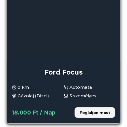
Ford Focus
0 km
Autómata
Gázolaj (Dizel)
5 személyes
18.000 Ft / Nap
Foglaljon most