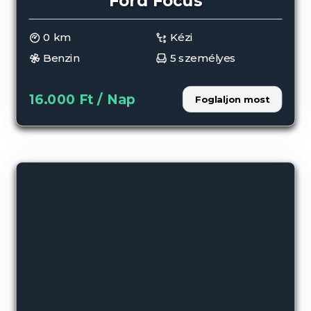
0 km
Kézi
Benzin
5 személyes
16.000 Ft / Nap
Foglaljon most