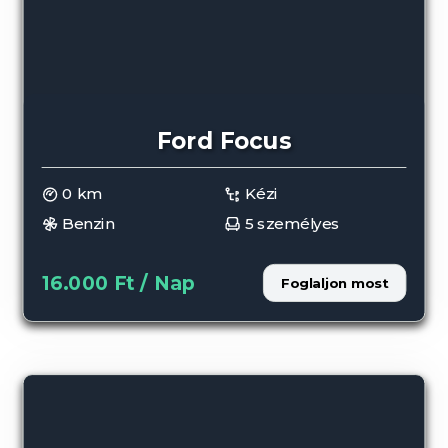
Ford Focus
0 km
Kézi
Benzin
5 személyes
16.000 Ft / Nap
Foglaljon most