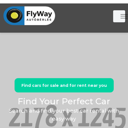
Find cars for sale and for rent near you
Find Your Perfect Car
Search and find your best car rental with
easy way