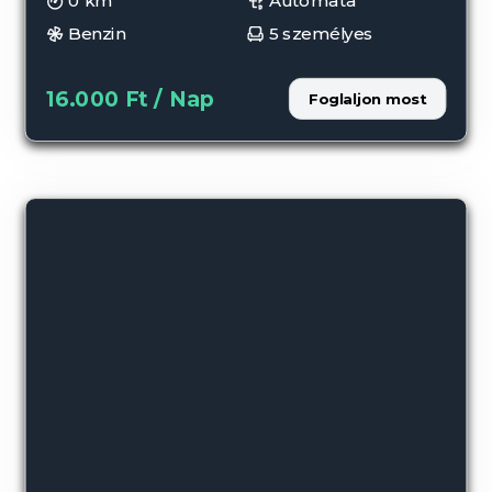
0 km
Autómata
Benzin
5 személyes
16.000 Ft / Nap
Foglaljon most