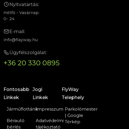
Nyitvatartás:
Hétfő - Vasárnap:
0- 24
E-mail:
info@flayway.hu
Ügyfélszolgálat:
+36 20 330 0895
Fontosabb
Jogi
FlyWay
Linkek
Linkek
Telephely
Járműflottánk
Impresszum
Parkolómester
| Google
Bérautó
Adatvédelmi
Térkép
bérlés
tájékoztató