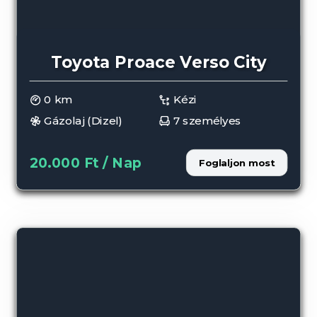
Toyota Proace Verso City
0 km
Kézi
Gázolaj (Dizel)
7 személyes
20.000 Ft / Nap
Foglaljon most