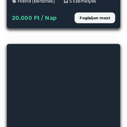
Hibrid (benzines)
5 személyes
20.000 Ft / Nap
Foglaljon most